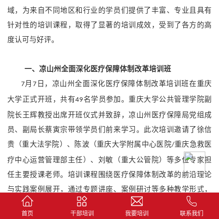
域，为来自不同地区和行业的学员们提供了丰富、专业且具有
针对性的培训课程，取得了显著的培训成效，受到了各方的高
度认可与好评。
一、
凉山州全面深化医疗保障体制改革培训班
月
日，凉山州全面深化医疗保障体制改革培训班在重庆
7
7
大学正式开班，共有
名学员参加。重庆大学公共管理学院副
49
院长王辉教授出席开班仪式并致辞，凉山州医疗保障局党组成
员、副局长蔡寅宗带领学员们前来学习。此次培训邀请了徐信
贵（重大法学院）、陈波（重庆大学附属中心医院
重庆急救医
/
疗中心运营管理部主任）、刘敏（重大公管院）等多位专家担
任主要授课老师。培训课程围绕医疗保障体制改革的前沿理论
与实践案例展开，通过专题讲座、案例研讨等多种教学形式，
帮助学员们深入理解医疗保障体制改革的重要意义、政策要点
首页
干部培训
我要培训
联系我们
及实施路径，提升了学员们在医疗保障领域的专业素养和管理